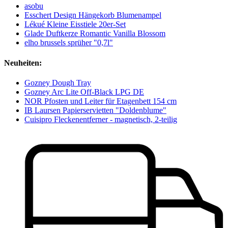
asobu
Esschert Design Hängekorb Blumenampel
Lékué Kleine Eisstiele 20er-Set
Glade Duftkerze Romantic Vanilla Blossom
elho brussels sprüher "0,7l"
Neuheiten:
Gozney Dough Tray
Gozney Arc Lite Off-Black LPG DE
NOR Pfosten und Leiter für Etagenbett 154 cm
IB Laursen Papierservietten "Doldenblume"
Cuisipro Fleckenentferner - magnetisch, 2-teilig