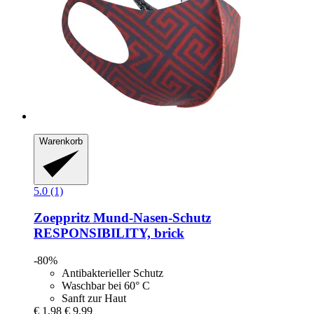
Warenkorb
5.0 (1)
Zoeppritz
Mund-​Nasen-​Schutz
RESPONSIBILITY, brick
-80%
Antibakterieller Schutz
Waschbar bei 60° C
Sanft zur Haut
€ 1,98
€ 9,99