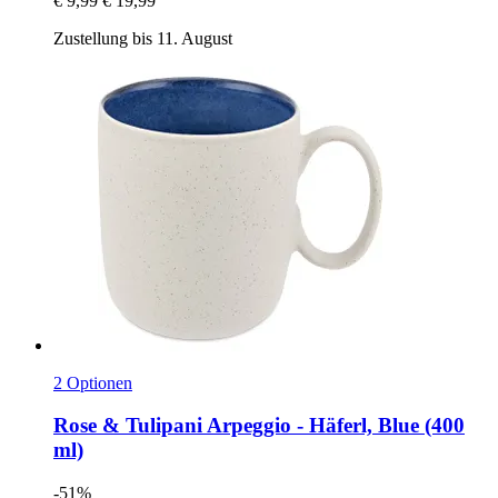
€ 9,99
€ 19,99
Zustellung bis 11. August
2 Optionen
Rose & Tulipani
Arpeggio -​ Häferl, Blue (400
ml)
-51%