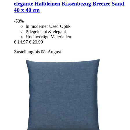
elegante
Halbleinen Kissenbezug Breezee Sand,
40 x 40 cm
-50%
In moderner Used-Optik
Pflegeleicht & elegant
Hochwertige Materialien
€ 14,97
€ 29,99
Zustellung bis 08. August