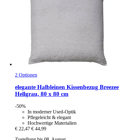
2 Optionen
elegante
Halbleinen Kissenbezug Breezee
Hellgrau, 80 x 80 cm
-50%
In moderner Used-Optik
Pflegeleicht & elegant
Hochwertige Materialien
€ 22,47
€ 44,99
Zustellung bis 08. August