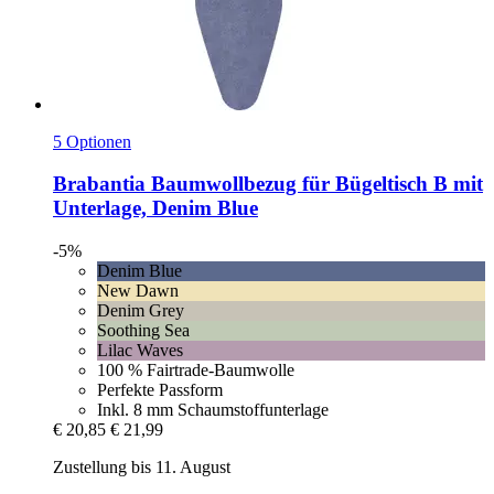
5 Optionen
Brabantia
Baumwollbezug für Bügeltisch B mit
Unterlage, Denim Blue
-5%
Denim Blue
New Dawn
Denim Grey
Soothing Sea
Lilac Waves
100 % Fairtrade-Baumwolle
Perfekte Passform
Inkl. 8 mm Schaumstoffunterlage
€ 20,85
€ 21,99
Zustellung bis 11. August