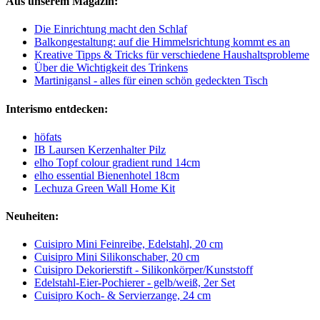
Aus unserem Magazin:
Die Einrichtung macht den Schlaf
Balkongestaltung: auf die Himmelsrichtung kommt es an
Kreative Tipps & Tricks für verschiedene Haushaltsprobleme
Über die Wichtigkeit des Trinkens
Martinigansl - alles für einen schön gedeckten Tisch
Interismo entdecken:
höfats
IB Laursen Kerzenhalter Pilz
elho Topf colour gradient rund 14cm
elho essential Bienenhotel 18cm
Lechuza Green Wall Home Kit
Neuheiten:
Cuisipro Mini Feinreibe, Edelstahl, 20 cm
Cuisipro Mini Silikonschaber, 20 cm
Cuisipro Dekorierstift - Silikonkörper/Kunststoff
Edelstahl-Eier-Pochierer - gelb/weiß, 2er Set
Cuisipro Koch- & Servierzange, 24 cm