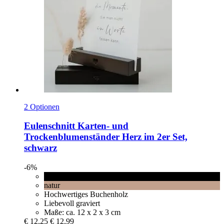
2 Optionen
Eulenschnitt
Karten-​ und
Trockenblumenständer Herz im 2er Set,
schwarz
-6%
schwarz
natur
Hochwertiges Buchenholz
Liebevoll graviert
Maße: ca. 12 x 2 x 3 cm
€ 12,25
€ 12,99