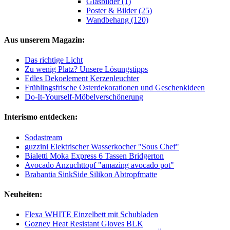
Glasbilder (1)
Poster & Bilder (25)
Wandbehang (120)
Aus unserem Magazin:
Das richtige Licht
Zu wenig Platz? Unsere Lösungstipps
Edles Dekoelement Kerzenleuchter
Frühlingsfrische Osterdekorationen und Geschenkideen
Do-It-Yourself-Möbelverschönerung
Interismo entdecken:
Sodastream
guzzini Elektrischer Wasserkocher "Sous Chef"
Bialetti Moka Express 6 Tassen Bridgerton
Avocado Anzuchttopf "amazing avocado pot"
Brabantia SinkSide Silikon Abtropfmatte
Neuheiten:
Flexa WHITE Einzelbett mit Schubladen
Gozney Heat Resistant Gloves BLK