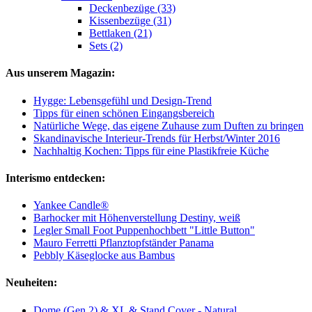
Deckenbezüge (33)
Kissenbezüge (31)
Bettlaken (21)
Sets (2)
Aus unserem Magazin:
Hygge: Lebensgefühl und Design-Trend
Tipps für einen schönen Eingangsbereich
Natürliche Wege, das eigene Zuhause zum Duften zu bringen
Skandinavische Interieur-Trends für Herbst/Winter 2016
Nachhaltig Kochen: Tipps für eine Plastikfreie Küche
Interismo entdecken:
Yankee Candle®
Barhocker mit Höhenverstellung Destiny, weiß
Legler Small Foot Puppenhochbett "Little Button"
Mauro Ferretti Pflanztopfständer Panama
Pebbly Käseglocke aus Bambus
Neuheiten:
Dome (Gen 2) & XL & Stand Cover - Natural