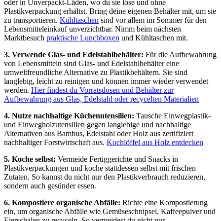
oder in Unverpackt-Läden, wo du sie lose und ohne
Plastikverpackung erhältst. Bring deine eigenen Behälter mit, um sie
zu transportieren.
Kühltaschen
sind vor allem im Sommer für den
Lebensmitteleinkauf unverzichtbar. Nimm beim nächsten
Marktbesuch
praktische Lunchboxen
und Kühltaschen mit.
3. Verwende Glas- und Edelstahlbehälter:
Für die Aufbewahrung
von Lebensmitteln sind Glas- und Edelstahlbehälter eine
umweltfreundliche Alternative zu Plastikbehältern. Sie sind
langlebig, leicht zu reinigen und können immer wieder verwendet
werden.
Hier findest du Vorratsdosen und Behälter zur
Aufbewahrung aus Glas, Edelstahl oder recycelten Materialien
4. Nutze nachhaltige Küchenutensilien:
Tausche Einwegplastik-
und Einwegholzutensilien gegen langlebige und nachhaltige
Alternativen aus Bambus, Edelstahl oder Holz aus zertifiziert
nachhaltiger Forstwirtschaft aus.
Kochlöffel aus Holz entdecken
5. Koche selbst:
Vermeide Fertiggerichte und Snacks in
Plastikverpackungen und koche stattdessen selbst mit frischen
Zutaten. So kannst du nicht nur den Plastikverbrauch reduzieren,
sondern auch gesünder essen.
6. Kompostiere organische Abfälle:
Richte eine Kompostierung
ein, um organische Abfälle wie Gemüseschnipsel, Kaffeepulver und
Eierschalen zu recyceln. So vermeidest du nicht nur