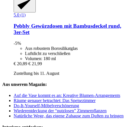
5.0 (1)
Pebbly
Gewürzdosen mit Bambusdeckel rund,
3er-​Set
-5%
Aus robustem Borosilikatglas
Luftdicht zu verschließen
Volumen: 180 ml
€ 20,89
€ 21,99
Zustellung bis 11. August
Aus unserem Magazin:
Auf die Vase kommt es an: Kreative Blumen-Arrangements
Räume genauer betrachtet: Das Speisezimmer
Do-It-Yourself-Möbelverschönerung
Wiederentdeckung der “nutzlosen” Zimmerpflanzen
Natürliche Wege, das eigene Zuhause zum Duften zu bringen