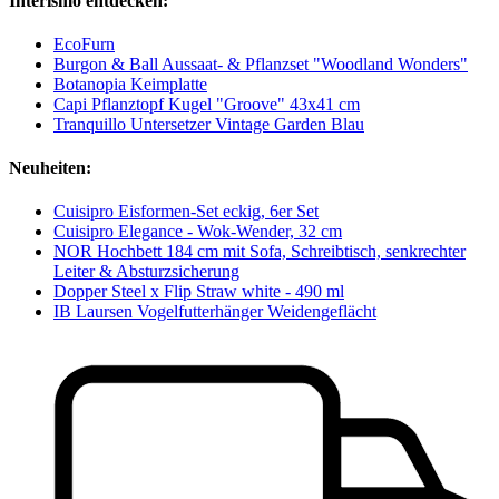
Interismo entdecken:
EcoFurn
Burgon & Ball Aussaat- & Pflanzset "Woodland Wonders"
Botanopia Keimplatte
Capi Pflanztopf Kugel "Groove" 43x41 cm
Tranquillo Untersetzer Vintage Garden Blau
Neuheiten:
Cuisipro Eisformen-Set eckig, 6er Set
Cuisipro Elegance - Wok-Wender, 32 cm
NOR Hochbett 184 cm mit Sofa, Schreibtisch, senkrechter
Leiter & Absturzsicherung
Dopper Steel x Flip Straw white - 490 ml
IB Laursen Vogelfutterhänger Weidengeflächt