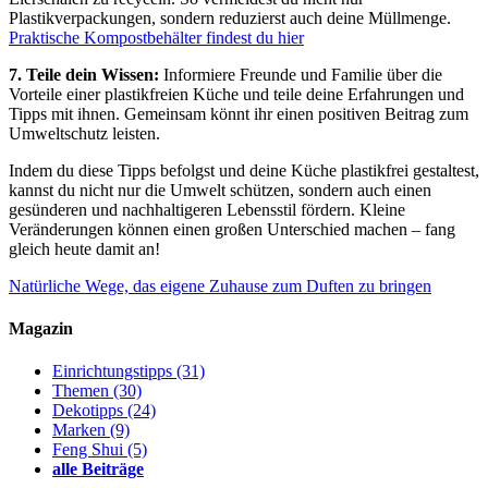
Plastikverpackungen, sondern reduzierst auch deine Müllmenge.
Praktische Kompostbehälter findest du hier
7. Teile dein Wissen:
Informiere Freunde und Familie über die
Vorteile einer plastikfreien Küche und teile deine Erfahrungen und
Tipps mit ihnen. Gemeinsam könnt ihr einen positiven Beitrag zum
Umweltschutz leisten.
Indem du diese Tipps befolgst und deine Küche plastikfrei gestaltest,
kannst du nicht nur die Umwelt schützen, sondern auch einen
gesünderen und nachhaltigeren Lebensstil fördern. Kleine
Veränderungen können einen großen Unterschied machen – fang
gleich heute damit an!
Natürliche Wege, das eigene Zuhause zum Duften zu bringen
Magazin
Einrichtungstipps
(31)
Themen
(30)
Dekotipps
(24)
Marken
(9)
Feng Shui
(5)
alle Beiträge