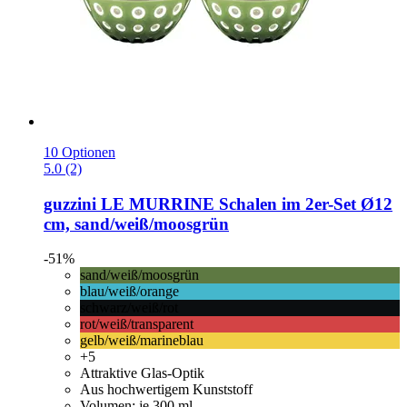
10 Optionen
5.0 (2)
guzzini
LE MURRINE Schalen im 2er-​Set Ø12
cm, sand/weiß/moosgrün
-51%
sand/weiß/moosgrün
blau/weiß/orange
schwarz/weiß/rot
rot/weiß/transparent
gelb/weiß/marineblau
+5
Attraktive Glas-Optik
Aus hochwertigem Kunststoff
Volumen: je 300 ml