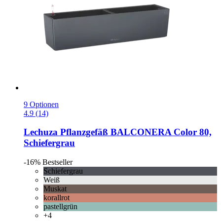
9 Optionen
4.9 (14)
Lechuza
Pflanzgefäß BALCONERA Color 80,
Schiefergrau
-16%
Bestseller
Schiefergrau
Weiß
Muskat
korallrot
pastellgrün
+4