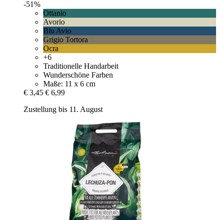
-51%
Ottanio
Avorio
Blu Avio
Grigio Tortora
Ocra
+6
Traditionelle Handarbeit
Wunderschöne Farben
Maße: 11 x 6 cm
€ 3,45
€ 6,99
Zustellung bis 11. August