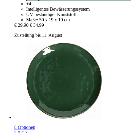
+4
Intelligentes Bewässerungssystem
UV-beständiger Kunststoff
Maße: 50 x 19 x 19 cm
€ 29,90
€ 34,99
Zustellung bis 11. August
8 Optionen
5.0 (1)