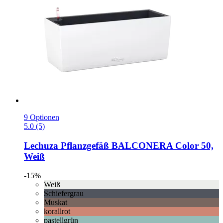
9 Optionen
5.0 (5)
Lechuza
Pflanzgefäß BALCONERA Color 50,
Weiß
-15%
Weiß
Schiefergrau
Muskat
korallrot
pastellgrün