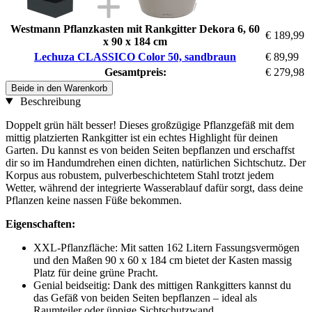
Westmann Pflanzkasten mit Rankgitter Dekora 6, 60
€ 189,99
x 90 x 184 cm
Lechuza CLASSICO Color 50, sandbraun
€ 89,99
Gesamtpreis:
€ 279,98
Beide in den Warenkorb
Beschreibung
Doppelt grün hält besser! Dieses großzügige Pflanzgefäß mit dem
mittig platzierten Rankgitter ist ein echtes Highlight für deinen
Garten. Du kannst es von beiden Seiten bepflanzen und erschaffst
dir so im Handumdrehen einen dichten, natürlichen Sichtschutz. Der
Korpus aus robustem, pulverbeschichtetem Stahl trotzt jedem
Wetter, während der integrierte Wasserablauf dafür sorgt, dass deine
Pflanzen keine nassen Füße bekommen.
Eigenschaften:
XXL-Pflanzfläche: Mit satten 162 Litern Fassungsvermögen
und den Maßen 90 x 60 x 184 cm bietet der Kasten massig
Platz für deine grüne Pracht.
Genial beidseitig: Dank des mittigen Rankgitters kannst du
das Gefäß von beiden Seiten bepflanzen – ideal als
Raumteiler oder üppige Sichtschutzwand.