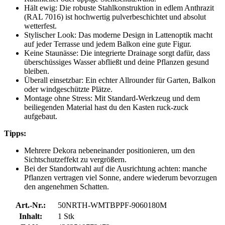
Hält ewig: Die robuste Stahlkonstruktion in edlem Anthrazit
(RAL 7016) ist hochwertig pulverbeschichtet und absolut
wetterfest.
Stylischer Look: Das moderne Design in Lattenoptik macht
auf jeder Terrasse und jedem Balkon eine gute Figur.
Keine Staunässe: Die integrierte Drainage sorgt dafür, dass
überschüssiges Wasser abfließt und deine Pflanzen gesund
bleiben.
Überall einsetzbar: Ein echter Allrounder für Garten, Balkon
oder windgeschützte Plätze.
Montage ohne Stress: Mit Standard-Werkzeug und dem
beiliegenden Material hast du den Kasten ruck-zuck
aufgebaut.
Tipps:
Mehrere Dekora nebeneinander positionieren, um den
Sichtschutzeffekt zu vergrößern.
Bei der Standortwahl auf die Ausrichtung achten: manche
Pflanzen vertragen viel Sonne, andere wiederum bevorzugen
den angenehmen Schatten.
Art.-Nr.:
50NRTH-WMTBPPF-9060180M
Inhalt:
1 Stk