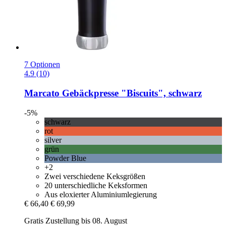
7 Optionen
4.9 (10)
Marcato
Gebäckpresse "Biscuits", schwarz
-5%
schwarz
rot
silver
grün
Powder Blue
+2
Zwei verschiedene Keksgrößen
20 unterschiedliche Keksformen
Aus eloxierter Aluminiumlegierung
€ 66,40
€ 69,99
Gratis Zustellung bis 08. August