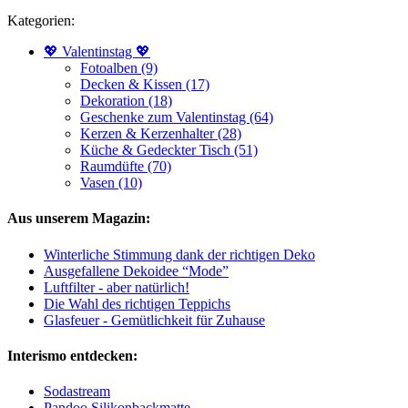
Kategorien:
💖 Valentinstag 💖
Fotoalben (9)
Decken & Kissen (17)
Dekoration (18)
Geschenke zum Valentinstag (64)
Kerzen & Kerzenhalter (28)
Küche & Gedeckter Tisch (51)
Raumdüfte (70)
Vasen (10)
Aus unserem Magazin:
Winterliche Stimmung dank der richtigen Deko
Ausgefallene Dekoidee “Mode”
Luftfilter - aber natürlich!
Die Wahl des richtigen Teppichs
Glasfeuer - Gemütlichkeit für Zuhause
Interismo entdecken:
Sodastream
Pandoo Silikonbackmatte