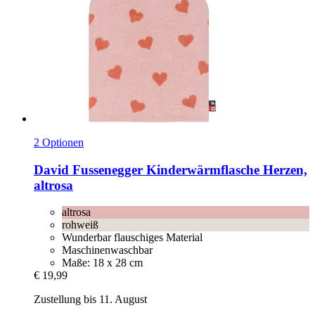
2 Optionen
David Fussenegger
Kinderwärmflasche Herzen,
altrosa
altrosa
rohweiß
Wunderbar flauschiges Material
Maschinenwaschbar
Maße: 18 x 28 cm
€ 19,99
Zustellung bis 11. August