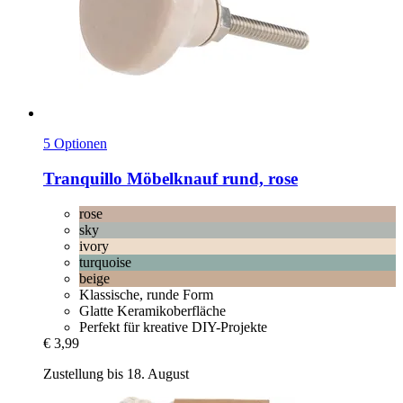
5 Optionen
Tranquillo
Möbelknauf rund, rose
rose
sky
ivory
turquoise
beige
Klassische, runde Form
Glatte Keramikoberfläche
Perfekt für kreative DIY-Projekte
€ 3,99
Zustellung bis 18. August