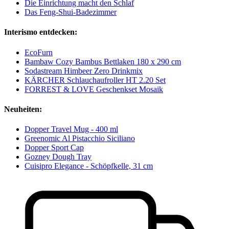
Die Einrichtung macht den Schlaf
Das Feng-Shui-Badezimmer
Interismo entdecken:
EcoFurn
Bambaw Cozy Bambus Bettlaken 180 x 290 cm
Sodastream Himbeer Zero Drinkmix
KÄRCHER Schlauchaufroller HT 2.20 Set
FORREST & LOVE Geschenkset Mosaik
Neuheiten:
Dopper Travel Mug - 400 ml
Greenomic Al Pistacchio Siciliano
Dopper Sport Cap
Gozney Dough Tray
Cuisipro Elegance - Schöpfkelle, 31 cm