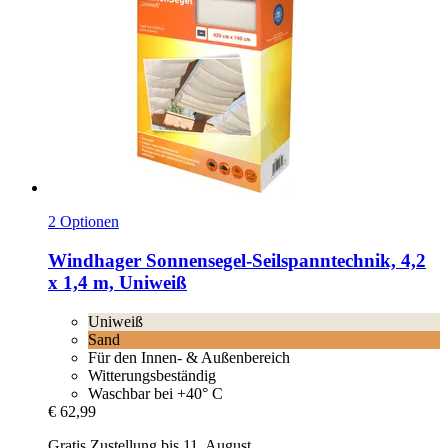
2 Optionen
Windhager
Sonnensegel-​Seilspanntechnik, 4,2
x 1,4 m, Uniweiß
Uniweiß
Sand
Für den Innen- & Außenbereich
Witterungsbeständig
Waschbar bei +40° C
€ 62,99
Gratis Zustellung bis 11. August