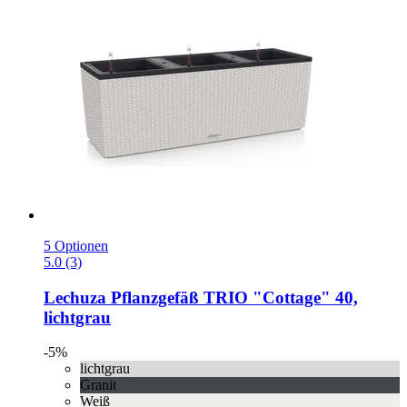
5 Optionen
5.0 (3)
Lechuza
Pflanzgefäß TRIO "Cottage" 40,
lichtgrau
-5%
lichtgrau
Granit
Weiß