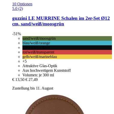
10 Optionen
5.0 (2)
guzzini
LE MURRINE Schalen im 2er-​Set Ø12
cm, sand/weiß/moosgrün
-51%
sand/weiß/moosgrün
blau/weiß/orange
schwarz/weiß/rot
rot/weiß/transparent
gelb/weiß/marineblau
+5
Attraktive Glas-Optik
Aus hochwertigem Kunststoff
Volumen: je 300 ml
€ 13,50
€ 27,49
Zustellung bis 11. August