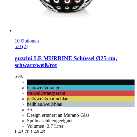
10 Optionen
5.0 (2)
guzzini
LE MURRINE Schüssel Ø25 cm,
schwarz/weiß/rot
-6%
schwarz/weiß/rot
blau/weiß/orange
rot/weiß/transparent
gelb/weiß/marineblau
hellblau/weiß/blau
+5
Design erinnert an Murano-Glas
Spülmaschinengeeignet
Volumen: 2,7 Liter
€ 43,70
€ 46,49