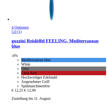
4 Optionen
5.0 (1)
guzzini
Reislöffel FEELING, Mediterranean
blue
-6%
Mediterranean blue
White
Grey
Clear Red
Hochwertiger Edelstahl
Angenehmer Griff
Spülmaschinenfest
€ 12,25
€ 12,99
Zustellung bis 11. August