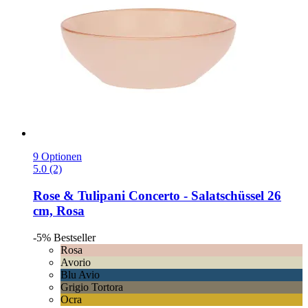
9 Optionen
5.0 (2)
Rose & Tulipani
Concerto -​ Salatschüssel 26
cm, Rosa
-5%
Bestseller
Rosa
Avorio
Blu Avio
Grigio Tortora
Ocra