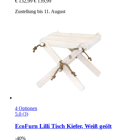
€ 132,99
€ 139,99
Zustellung bis 11. August
4 Optionen
5.0 (3)
EcoFurn
Lilli Tisch Kiefer, Weiß geölt
-40%