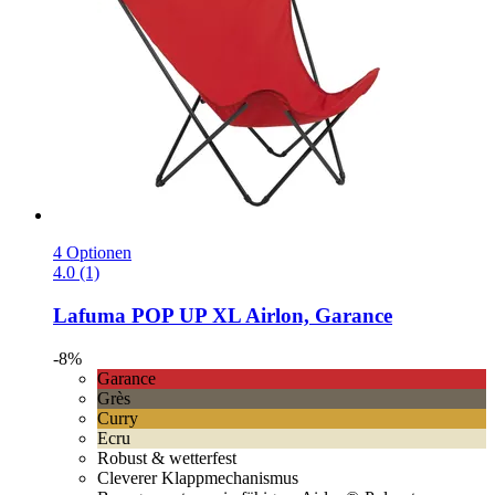
4 Optionen
4.0 (1)
Lafuma
POP UP XL Airlon, Garance
-8%
Garance
Grès
Curry
Ecru
Robust & wetterfest
Cleverer Klappmechanismus