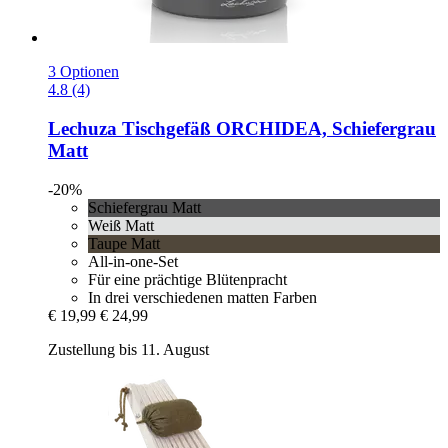
3 Optionen
4.8 (4)
Lechuza
Tischgefäß ORCHIDEA, Schiefergrau
Matt
-20%
Schiefergrau Matt
Weiß Matt
Taupe Matt
All-in-one-Set
Für eine prächtige Blütenpracht
In drei verschiedenen matten Farben
€ 19,99
€ 24,99
Zustellung bis 11. August