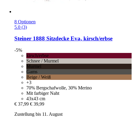
8 Optionen
5.0 (3)
Steiner 1888
Sitzdecke Eva, kirsch/erbse
-5%
kirsch/erbse
Schnee / Murmel
Murmel
Gams
Beige / Weiß
+3
70% Bergschafwolle, 30% Merino
Mit farbiger Naht
43x43 cm
€ 37,99
€ 39,99
Zustellung bis 11. August