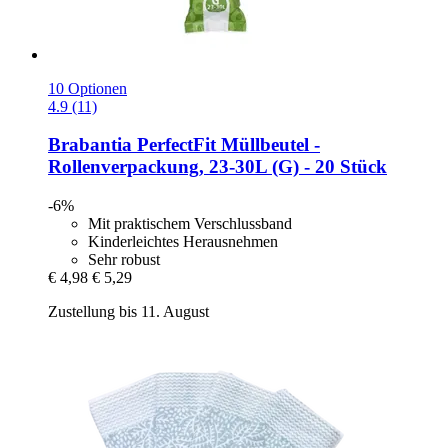
10 Optionen
4.9 (11)
Brabantia
PerfectFit Müllbeutel -​
Rollenverpackung, 23-​30L (G) -​ 20 Stück
-6%
Mit praktischem Verschlussband
Kinderleichtes Herausnehmen
Sehr robust
€ 4,98
€ 5,29
Zustellung bis 11. August