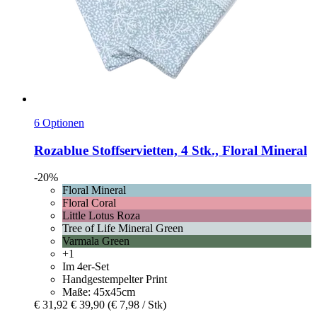
6 Optionen
Rozablue
Stoffservietten, 4 Stk., Floral Mineral
-20%
Floral Mineral
Floral Coral
Little Lotus Roza
Tree of Life Mineral Green
Varmala Green
+1
Im 4er-Set
Handgestempelter Print
Maße: 45x45cm
€ 31,92
€ 39,90
(€ 7,98 / Stk)