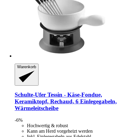
Warenkorb
Schulte-Ufer
Tessin -​ Käse-​Fondue,
Keramiktopf, Rechaud, 6 Einlegegabeln,
Wärmeleitscheibe
-6%
Hochwertig & robust
Kann am Herd vorgeheizt werden
Inkl. Einlegegabeln aus Edelstahl