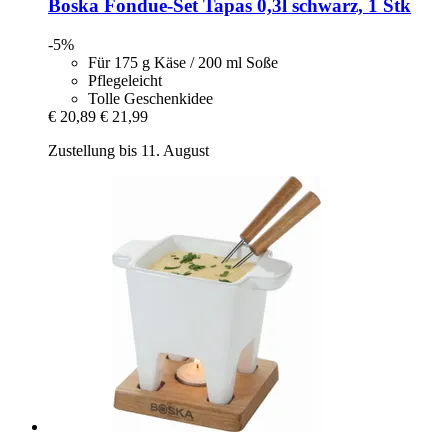
Boska
Fondue-​Set Tapas 0,3l schwarz, 1 Stk
-5%
Für 175 g Käse / 200 ml Soße
Pflegeleicht
Tolle Geschenkidee
€ 20,89
€ 21,99
Zustellung bis 11. August