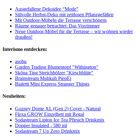
Ausgefallene Dekoidee “Mode”
Stilvolle Herbst-Deko mit zeitlosen Pflanzgefäßen
Mit Outdoor-Möbeln die Terrasse verschönern
Räume genauer betrachtet: Das Vorzimmer
Neue Outdoor-Möbel für die Terrasse – wir wohnen wieder
draußen!
Interismo entdecken:
asobu
Garden Trading Blumentopf "Withington"
Sköna Ting Streichhölzer "Kirschblüte"
Brainstream Muhkuh PiepEi
Bialetti Mini Express Stranger Things
Neuheiten:
Gozney Dome XL (Gen 2) Cover - Natural
Flexa GROW Einzelbett mit Regal
Sodastream Lipton Ice Tea Pfirsich Drinkmix
Dopper Insulated - 580 ml
Sodastream 7 Up Zero Drinkmix