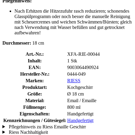
Pflegehinweis:
Nach Erhitzen die Hitzezufuhr rasch reduzieren; schonendes
Glasspülprogramm oder noch besser die manuelle Reinigung
mit Scheuercremes und weichen Schwämmen/Bürsten; gleich
nach Verwendung mit Wasser befüllen und gut getrocknet
aufbewahren!
Durchmesser:
18 cm
Art.-Nr.:
XFA-RIE-00044
Inhalt:
1 Stk
EAN:
9003064490924
Hersteller-Nr.:
0444-049
Marken:
RIESS
Produktart:
Kochgeschirr
Größe:
Ø 18 cm
Material:
Email / Emaille
Füllmenge:
800 ml
Eigenschaften:
Handgefertigt
Kennzeichnungen / Gütesiegel:
Handgefertigt
Pflegehinweis zu Riess Emaille Geschirr
Riess Nachhaltigkeit