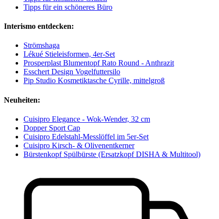
Tipps für ein schöneres Büro
Interismo entdecken:
Strömshaga
Lékué Stieleisformen, 4er-Set
Prosperplast Blumentopf Rato Round - Anthrazit
Esschert Design Vogelfuttersilo
Pip Studio Kosmetiktasche Cyrille, mittelgroß
Neuheiten:
Cuisipro Elegance - Wok-Wender, 32 cm
Dopper Sport Cap
Cuisipro Edelstahl-Messlöffel im 5er-Set
Cuisipro Kirsch- & Olivenentkerner
Bürstenkopf Spülbürste (Ersatzkopf DISHA & Multitool)