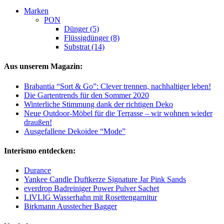
Marken
PON
Dünger (5)
Flüssigdünger (8)
Substrat (14)
Aus unserem Magazin:
Brabantia “Sort & Go”: Clever trennen, nachhaltiger leben!
Die Gartentrends für den Sommer 2020
Winterliche Stimmung dank der richtigen Deko
Neue Outdoor-Möbel für die Terrasse – wir wohnen wieder
draußen!
Ausgefallene Dekoidee “Mode”
Interismo entdecken:
Durance
Yankee Candle Duftkerze Signature Jar Pink Sands
everdrop Badreiniger Power Pulver Sachet
LIVLIG Wasserhahn mit Rosettengarnitur
Birkmann Ausstecher Bagger