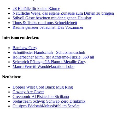
28 Einfälle für kleine Räume
Natürliche Wege, das eigene Zuhause zum Duften zu bringen
Stilvoll Gäste bewirten mit der eigenen Hausbar
Tipps & Tricks rund ums Schneidebrett
Räume genauer betrachtet: Das Vorzimmer
Interismo entdecken:
Bambaw Cozy
Schnittfester Handschuh - Schutzhandschuh
Isolierbecher Mimi, der Achtsame-Fuzzie, 360 ml
Scheurich Pflanzgefäß Plano+ Metallic Grey
Mauro Ferretti Wanddekoration Lobo
Neuheiten:
Dopper Wrist Cord Black Mug Ring
Gozney Arc Cover
Greenomic Al Pistacchio Siciliano
Sodastream Schwip Schwap Zero Drinkmix
Cuisipro Edelstahl-Messlöffel im 5er-Set