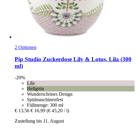
2 Optionen
Pip Studio
Zuckerdose Lily & Lotus, Lila (300
ml)
-20%
Lila
Hellgrün
Wunderschönes Design
Spülmaschinenfest
Füllmenge: 300 ml
€ 13,56
€ 16,99
(€ 45,20 / l)
Zustellung bis 11. August