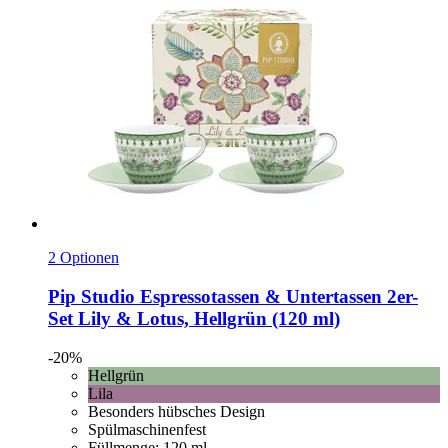
2 Optionen
Pip Studio
Espressotassen & Untertassen 2er-​
Set Lily & Lotus, Hellgrün (120 ml)
-20%
Hellgrün
Lila
Besonders hübsches Design
Spülmaschinenfest
Füllmenge: 120 ml