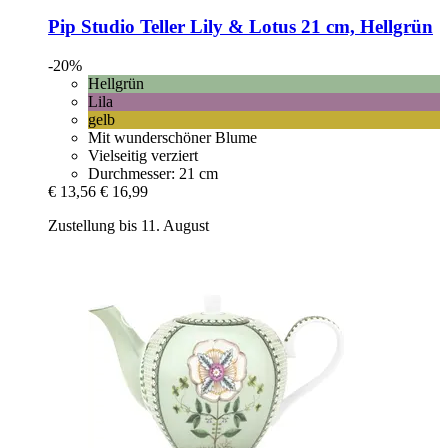
Pip Studio
Teller Lily & Lotus 21 cm, Hellgrün
-20%
Hellgrün
Lila
gelb
Mit wunderschöner Blume
Vielseitig verziert
Durchmesser: 21 cm
€ 13,56
€ 16,99
Zustellung bis 11. August