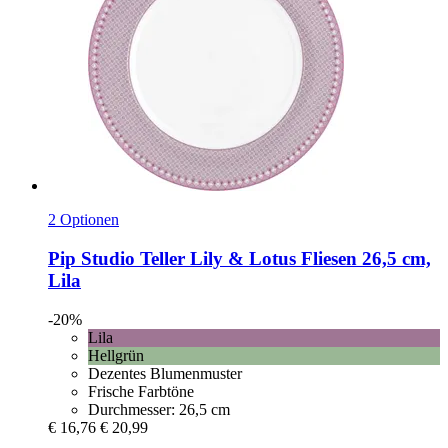
2 Optionen
Pip Studio
Teller Lily & Lotus Fliesen 26,5 cm,
Lila
-20%
Lila
Hellgrün
Dezentes Blumenmuster
Frische Farbtöne
Durchmesser: 26,5 cm
€ 16,76
€ 20,99