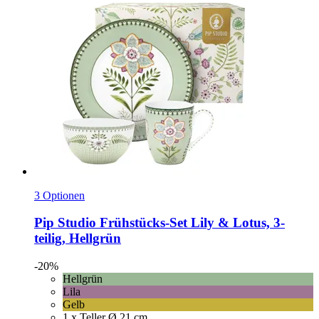
3 Optionen
Pip Studio
Frühstücks-​Set Lily & Lotus, 3-​
teilig, Hellgrün
-20%
Hellgrün
Lila
Gelb
1 x Teller Ø 21 cm