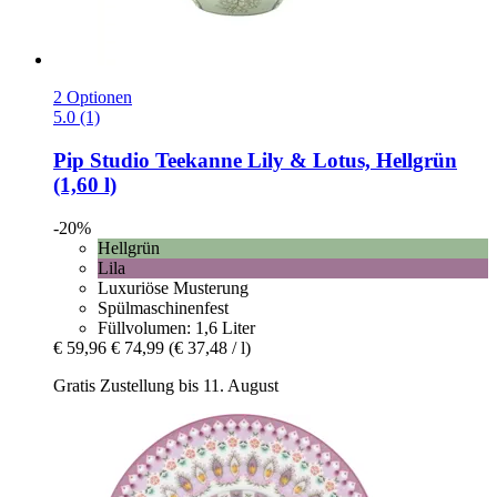
2 Optionen
5.0 (1)
Pip Studio
Teekanne Lily & Lotus, Hellgrün
(1,60 l)
-20%
Hellgrün
Lila
Luxuriöse Musterung
Spülmaschinenfest
Füllvolumen: 1,6 Liter
€ 59,96
€ 74,99
(€ 37,48 / l)
Gratis Zustellung bis 11. August