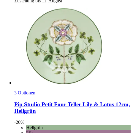
Zustellung bis 11. August
3 Optionen
Pip Studio
Petit Four Teller Lily & Lotus 12cm,
Hellgrün
-20%
Hellgrün
Lila