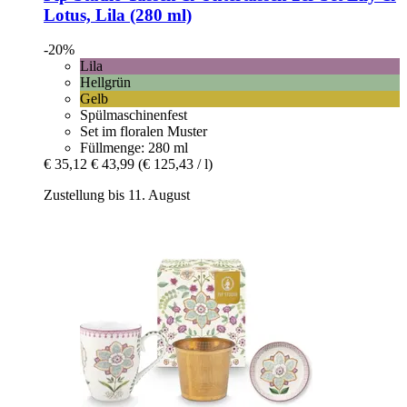
Lotus, Lila (280 ml)
-20%
Lila
Hellgrün
Gelb
Spülmaschinenfest
Set im floralen Muster
Füllmenge: 280 ml
€ 35,12
€ 43,99
(€ 125,43 / l)
Zustellung bis 11. August