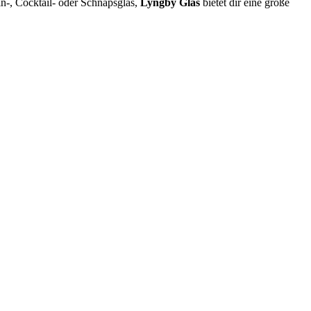
in-, Cocktail- oder Schnapsglas,
Lyngby Glas
bietet dir eine große