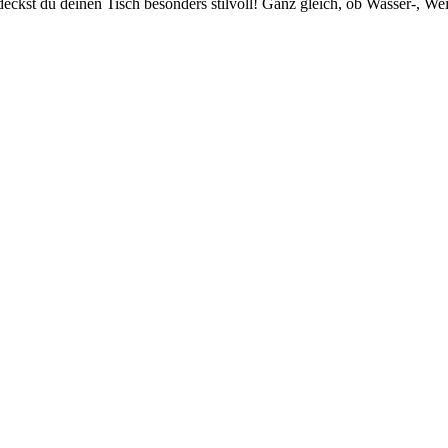
eckst du deinen Tisch besonders stilvoll! Ganz gleich, ob Wasser-, We