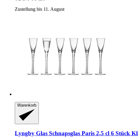
Zustellung bis 11. August
Warenkorb
Lyngby Glas
Schnapsglas Paris 2,5 cl 6 Stück K