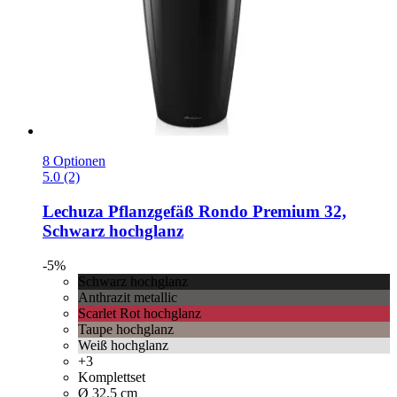
8 Optionen
5.0 (2)
Lechuza
Pflanzgefäß Rondo Premium 32,
Schwarz hochglanz
-5%
Schwarz hochglanz
Anthrazit metallic
Scarlet Rot hochglanz
Taupe hochglanz
Weiß hochglanz
+3
Komplettset
Ø 32,5 cm