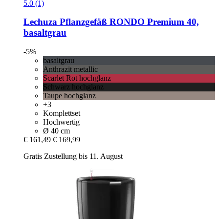
5.0 (1)
Lechuza
Pflanzgefäß RONDO Premium 40,
basaltgrau
-5%
basaltgrau
Anthrazit metallic
Scarlet Rot hochglanz
Schwarz hochglanz
Taupe hochglanz
+3
Komplettset
Hochwertig
Ø 40 cm
€ 161,49
€ 169,99
Gratis Zustellung bis 11. August