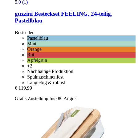
5.0 (1)
guzzini
Besteckset FEELING, 24-​teilig,
Pastellblau
Bestseller
Pastellblau
Mint
Orange
Rot
Apfelgrün
+2
Nachhaltige Produktion
Spülmaschinenfest
Langlebig & robust
€ 119,99
Gratis Zustellung bis 08. August