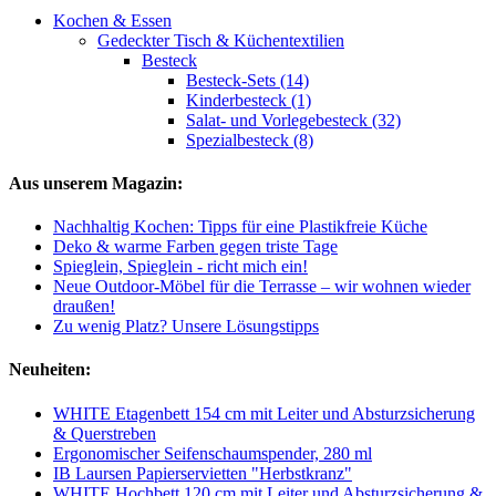
Kochen & Essen
Gedeckter Tisch & Küchentextilien
Besteck
Besteck-Sets (14)
Kinderbesteck (1)
Salat- und Vorlegebesteck (32)
Spezialbesteck (8)
Aus unserem Magazin:
Nachhaltig Kochen: Tipps für eine Plastikfreie Küche
Deko & warme Farben gegen triste Tage
Spieglein, Spieglein - richt mich ein!
Neue Outdoor-Möbel für die Terrasse – wir wohnen wieder
draußen!
Zu wenig Platz? Unsere Lösungstipps
Neuheiten:
WHITE Etagenbett 154 cm mit Leiter und Absturzsicherung
& Querstreben
Ergonomischer Seifenschaumspender, 280 ml
IB Laursen Papierservietten "Herbstkranz"
WHITE Hochbett 120 cm mit Leiter und Absturzsicherung &