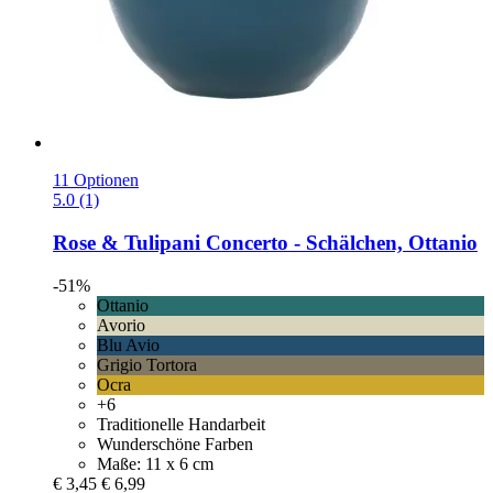
11 Optionen
5.0 (1)
Rose & Tulipani
Concerto -​ Schälchen, Ottanio
-51%
Ottanio
Avorio
Blu Avio
Grigio Tortora
Ocra
+6
Traditionelle Handarbeit
Wunderschöne Farben
Maße: 11 x 6 cm
€ 3,45
€ 6,99