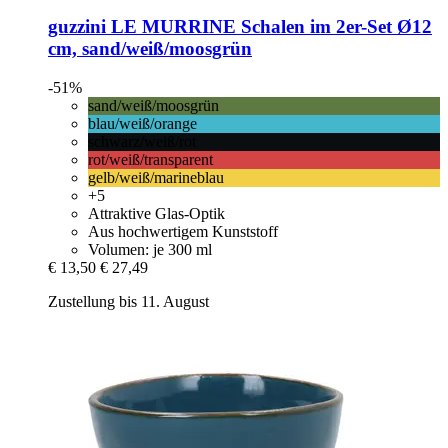
guzzini
LE MURRINE Schalen im 2er-​Set Ø12
cm, sand/weiß/moosgrün
-51%
sand/weiß/moosgrün
blau/weiß/orange
schwarz/weiß/rot
rot/weiß/transparent
gelb/weiß/marineblau
+5
Attraktive Glas-Optik
Aus hochwertigem Kunststoff
Volumen: je 300 ml
€ 13,50
€ 27,49
Zustellung bis 11. August