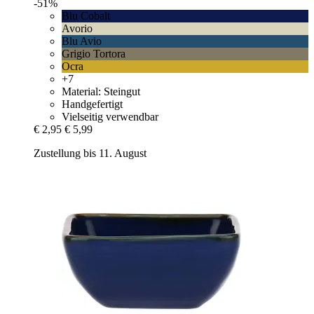
-51%
Blu Cobalt
Avorio
Blu Avio
Grigio Tortora
Ocra
+7
Material: Steingut
Handgefertigt
Vielseitig verwendbar
€ 2,95
€ 5,99
Zustellung bis 11. August