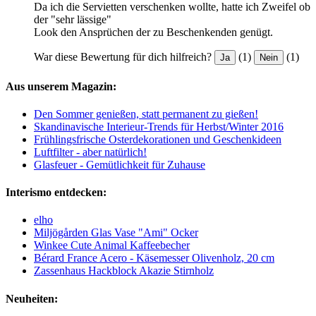
Da ich die Servietten verschenken wollte, hatte ich Zweifel ob
der "sehr lässige"
Look den Ansprüchen der zu Beschenkenden genügt.
War diese Bewertung für dich hilfreich?
(1)
(1)
Ja
Nein
Aus unserem Magazin:
Den Sommer genießen, statt permanent zu gießen!
Skandinavische Interieur-Trends für Herbst/Winter 2016
Frühlingsfrische Osterdekorationen und Geschenkideen
Luftfilter - aber natürlich!
Glasfeuer - Gemütlichkeit für Zuhause
Interismo entdecken:
elho
Miljögården Glas Vase "Ami" Ocker
Winkee Cute Animal Kaffeebecher
Bérard France Acero - Käsemesser Olivenholz, 20 cm
Zassenhaus Hackblock Akazie Stirnholz
Neuheiten: