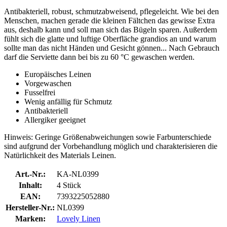
Antibakteriell, robust, schmutzabweisend, pflegeleicht. Wie bei den
Menschen, machen gerade die kleinen Fältchen das gewisse Extra
aus, deshalb kann und soll man sich das Bügeln sparen. Außerdem
fühlt sich die glatte und luftige Oberfläche grandios an und warum
sollte man das nicht Händen und Gesicht gönnen... Nach Gebrauch
darf die Serviette dann bei bis zu 60 °C gewaschen werden.
Europäisches Leinen
Vorgewaschen
Fusselfrei
Wenig anfällig für Schmutz
Antibakteriell
Allergiker geeignet
Hinweis: Geringe Größenabweichungen sowie Farbunterschiede
sind aufgrund der Vorbehandlung möglich und charakterisieren die
Natürlichkeit des Materials Leinen.
Art.-Nr.:
KA-NL0399
Inhalt:
4 Stück
EAN:
7393225052880
Hersteller-Nr.:
NL0399
Marken:
Lovely Linen