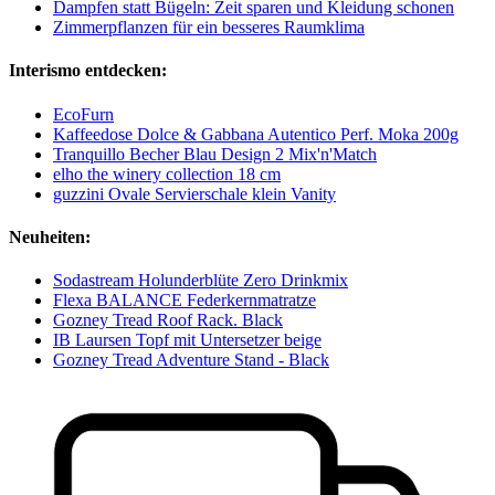
Dampfen statt Bügeln: Zeit sparen und Kleidung schonen
Zimmerpflanzen für ein besseres Raumklima
Interismo entdecken:
EcoFurn
Kaffeedose Dolce & Gabbana Autentico Perf. Moka 200g
Tranquillo Becher Blau Design 2 Mix'n'Match
elho the winery collection 18 cm
guzzini Ovale Servierschale klein Vanity
Neuheiten:
Sodastream Holunderblüte Zero Drinkmix
Flexa BALANCE Federkernmatratze
Gozney Tread Roof Rack. Black
IB Laursen Topf mit Untersetzer beige
Gozney Tread Adventure Stand - Black