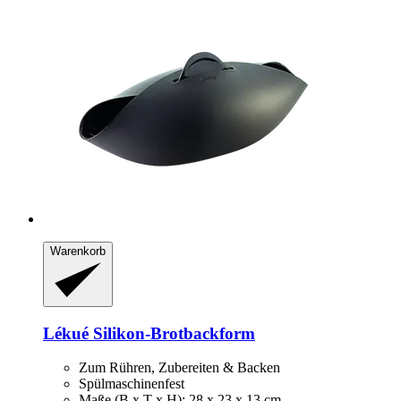
Warenkorb
Lékué
Silikon-​Brotbackform
Zum Rühren, Zubereiten & Backen
Spülmaschinenfest
Maße (B x T x H): 28 x 23 x 13 cm