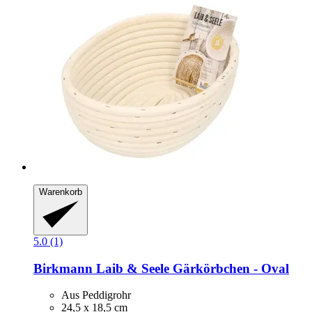
Warenkorb
5.0 (1)
Birkmann
Laib & Seele Gärkörbchen -​ Oval
Aus Peddigrohr
24,5 x 18,5 cm