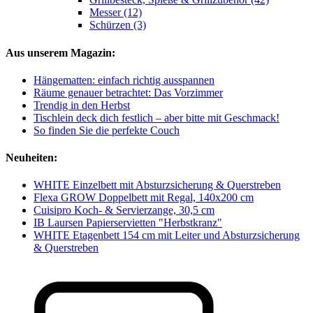
Messer (12)
Schürzen (3)
Aus unserem Magazin:
Hängematten: einfach richtig ausspannen
Räume genauer betrachtet: Das Vorzimmer
Trendig in den Herbst
Tischlein deck dich festlich – aber bitte mit Geschmack!
So finden Sie die perfekte Couch
Neuheiten:
WHITE Einzelbett mit Absturzsicherung & Querstreben
Flexa GROW Doppelbett mit Regal, 140x200 cm
Cuisipro Koch- & Servierzange, 30,5 cm
IB Laursen Papierservietten "Herbstkranz"
WHITE Etagenbett 154 cm mit Leiter und Absturzsicherung
& Querstreben