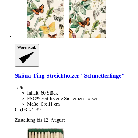
Warenkorb
Sköna Ting
Streichhölzer "Schmetterlinge"
-7%
Inhalt: 60 Stück
FSC®-zertifizierte Sicherheitshölzer
Maße: 6 x 11 cm
€ 5,03
€ 5,39
Zustellung bis 12. August