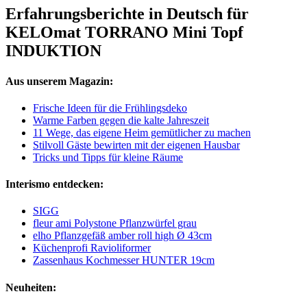
Erfahrungsberichte in Deutsch für
KELOmat TORRANO Mini Topf
INDUKTION
Aus unserem Magazin:
Frische Ideen für die Frühlingsdeko
Warme Farben gegen die kalte Jahreszeit
11 Wege, das eigene Heim gemütlicher zu machen
Stilvoll Gäste bewirten mit der eigenen Hausbar
Tricks und Tipps für kleine Räume
Interismo entdecken:
SIGG
fleur ami Polystone Pflanzwürfel grau
elho Pflanzgefäß amber roll high Ø 43cm
Küchenprofi Ravioliformer
Zassenhaus Kochmesser HUNTER 19cm
Neuheiten: