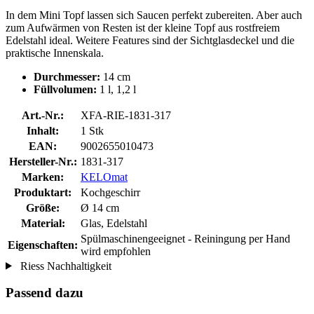
In dem Mini Topf lassen sich Saucen perfekt zubereiten. Aber auch
zum Aufwärmen von Resten ist der kleine Topf aus rostfreiem
Edelstahl ideal. Weitere Features sind der Sichtglasdeckel und die
praktische Innenskala.
Durchmesser:
14 cm
Füllvolumen:
1 l, 1,2 l
Art.-Nr.:
XFA-RIE-1831-317
Inhalt:
1 Stk
EAN:
9002655010473
Hersteller-Nr.:
1831-317
Marken:
KELOmat
Produktart:
Kochgeschirr
Größe:
Ø 14 cm
Material:
Glas, Edelstahl
Spülmaschinengeeignet - Reiningung per Hand
Eigenschaften:
wird empfohlen
Riess Nachhaltigkeit
Passend dazu