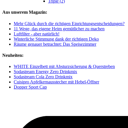
Triple (2)
Aus unserem Magazin:
Mehr Glück durch die richtigen Einrichtungsentscheidungen?
11 Wege, das eigene Heim gemütlicher zu machen
Luftfilter - aber natürlich!
Winterliche Stimmung dank der richtigen Deko
Räume genauer betrachtet: Das Speisezimmer
Neuheiten:
WHITE Einzelbett mit Absturzsicherung & Querstreben
Sodastream Energy Zero Drinkmix
Sodastream Cola Zero Drinkmix
Cuisipro Apfelkernausstecher mit Hebel-Öffner
Dopper Sport Cap