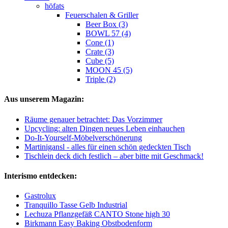
höfats
Feuerschalen & Griller
Beer Box (3)
BOWL 57 (4)
Cone (1)
Crate (3)
Cube (5)
MOON 45 (5)
Triple (2)
Aus unserem Magazin:
Räume genauer betrachtet: Das Vorzimmer
Upcycling: alten Dingen neues Leben einhauchen
Do-It-Yourself-Möbelverschönerung
Martinigansl - alles für einen schön gedeckten Tisch
Tischlein deck dich festlich – aber bitte mit Geschmack!
Interismo entdecken:
Gastrolux
Tranquillo Tasse Gelb Industrial
Lechuza Pflanzgefäß CANTO Stone high 30
Birkmann Easy Baking Obstbodenform