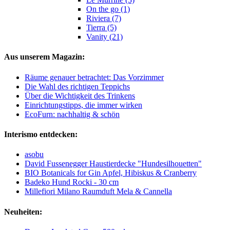
On the go (1)
Riviera (7)
Tierra (5)
Vanity (21)
Aus unserem Magazin:
Räume genauer betrachtet: Das Vorzimmer
Die Wahl des richtigen Teppichs
Über die Wichtigkeit des Trinkens
Einrichtungstipps, die immer wirken
EcoFurn: nachhaltig & schön
Interismo entdecken:
asobu
David Fussenegger Haustierdecke "Hundesilhouetten"
BIO Botanicals for Gin Apfel, Hibiskus & Cranberry
Badeko Hund Rocki - 30 cm
Millefiori Milano Raumduft Mela & Cannella
Neuheiten: