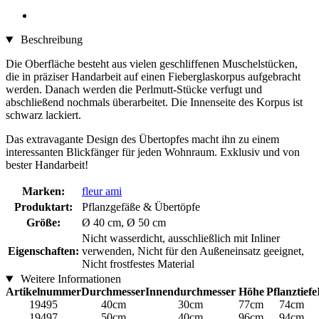
Beschreibung
Die Oberfläche besteht aus vielen geschliffenen Muschelstücken,
die in präziser Handarbeit auf einen Fieberglaskorpus aufgebracht
werden. Danach werden die Perlmutt-Stücke verfugt und
abschließend nochmals überarbeitet. Die Innenseite des Korpus ist
schwarz lackiert.
Das extravagante Design des Übertopfes macht ihn zu einem
interessanten Blickfänger für jeden Wohnraum. Exklusiv und von
bester Handarbeit!
Marken:
fleur ami
Produktart:
Pflanzgefäße & Übertöpfe
Größe:
Ø 40 cm, Ø 50 cm
Nicht wasserdicht, ausschließlich mit Inliner
Eigenschaften:
verwenden, Nicht für den Außeneinsatz geeignet,
Nicht frostfestes Material
Weitere Informationen
Artikelnummer
Durchmesser
Innendurchmesser
Höhe
Pflanztiefe
19495
40cm
30cm
77cm
74cm
19497
50cm
40cm
96cm
94cm