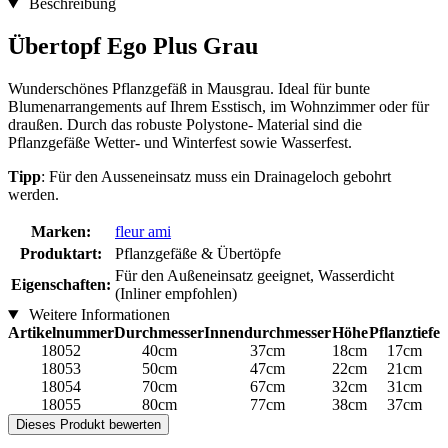
Beschreibung
Übertopf Ego Plus Grau
Wunderschönes Pflanzgefäß in Mausgrau. Ideal für bunte
Blumenarrangements auf Ihrem Esstisch, im Wohnzimmer oder für
draußen. Durch das robuste Polystone- Material sind die
Pflanzgefäße Wetter- und Winterfest sowie Wasserfest.
Tipp
: Für den Ausseneinsatz muss ein Drainageloch gebohrt
werden.
Marken:
fleur ami
Produktart:
Pflanzgefäße & Übertöpfe
Für den Außeneinsatz geeignet, Wasserdicht
Eigenschaften:
(Inliner empfohlen)
Weitere Informationen
Artikelnummer
Durchmesser
Innendurchmesser
Höhe
Pflanztiefe
18052
40cm
37cm
18cm
17cm
18053
50cm
47cm
22cm
21cm
18054
70cm
67cm
32cm
31cm
18055
80cm
77cm
38cm
37cm
Dieses Produkt bewerten