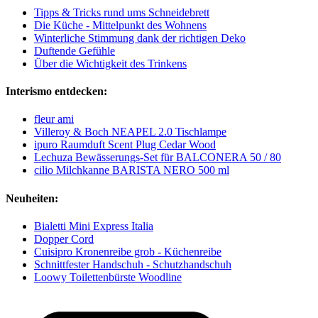
Tipps & Tricks rund ums Schneidebrett
Die Küche - Mittelpunkt des Wohnens
Winterliche Stimmung dank der richtigen Deko
Duftende Gefühle
Über die Wichtigkeit des Trinkens
Interismo entdecken:
fleur ami
Villeroy & Boch NEAPEL 2.0 Tischlampe
ipuro Raumduft Scent Plug Cedar Wood
Lechuza Bewässerungs-Set für BALCONERA 50 / 80
cilio Milchkanne BARISTA NERO 500 ml
Neuheiten:
Bialetti Mini Express Italia
Dopper Cord
Cuisipro Kronenreibe grob - Küchenreibe
Schnittfester Handschuh - Schutzhandschuh
Loowy Toilettenbürste Woodline