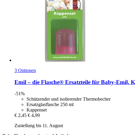
3 Optionen
Emil – die Flasche®
Ersatzteile für Baby-​Emil, 
-51%
Schützender und isolierender Thermobecher
Ersatzglasflasche 250 ml
Kappenset
€ 2,45
€ 4,99
Zustellung bis 11. August