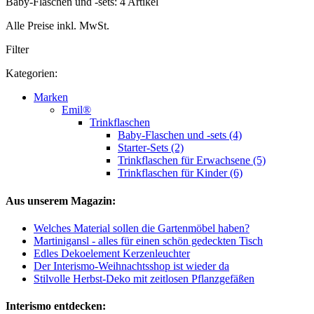
Baby-Flaschen und -sets: 4 Artikel
Alle Preise inkl. MwSt.
Filter
Kategorien:
Marken
Emil®
Trinkflaschen
Baby-Flaschen und -sets (4)
Starter-Sets (2)
Trinkflaschen für Erwachsene (5)
Trinkflaschen für Kinder (6)
Aus unserem Magazin:
Welches Material sollen die Gartenmöbel haben?
Martinigansl - alles für einen schön gedeckten Tisch
Edles Dekoelement Kerzenleuchter
Der Interismo-Weihnachtsshop ist wieder da
Stilvolle Herbst-Deko mit zeitlosen Pflanzgefäßen
Interismo entdecken: