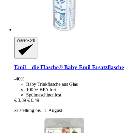
Warenkorb
Emil – die Flasche®
Baby-​Emil Ersatzflasche
-40%
Baby Trinkflasche aus Glas
100 % BPA frei
Spülmaschinenfest
€ 3,89
€ 6,49
Zustellung bis 11. August