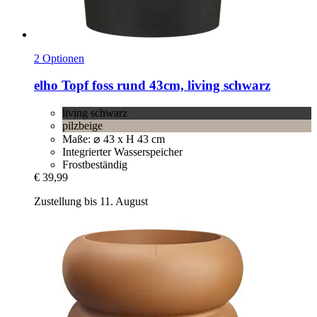
2 Optionen
elho
Topf foss rund 43cm, living schwarz
living schwarz
pilzbeige
Maße: ⌀ 43 x H 43 cm
Integrierter Wasserspeicher
Frostbeständig
€ 39,99
Zustellung bis 11. August