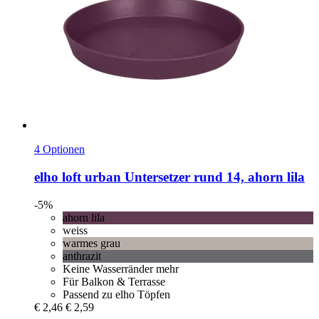
4 Optionen
elho
loft urban Untersetzer rund 14, ahorn lila
-5%
ahorn lila
weiss
warmes grau
anthrazit
Keine Wasserränder mehr
Für Balkon & Terrasse
Passend zu elho Töpfen
€ 2,46
€ 2,59