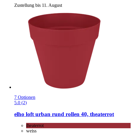
Zustellung bis 11. August
7 Optionen
5.0 (2)
elho
loft urban rund rollen 40, theaterrot
theaterrot
weiss