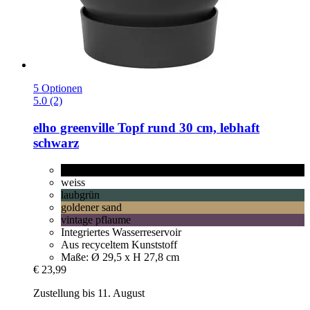
5 Optionen
5.0 (2)
elho
greenville Topf rund 30 cm, lebhaft
schwarz
lebhaft schwarz
weiss
laubgrün
goldener sand
vintage pflaume
Integriertes Wasserreservoir
Aus recyceltem Kunststoff
Maße: Ø 29,5 x H 27,8 cm
€ 23,99
Zustellung bis 11. August