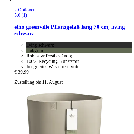
2 Optionen
5.0 (1)
elho
greenville Pflanzgefäß lang 70 cm, living
schwarz
living schwarz
laubgrün
Robust & frostbeständig
100% Recycling-Kunststoff
Integriertes Wasserreservoir
€ 39,99
Zustellung bis 11. August