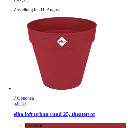
Zustellung bis 11. August
7 Optionen
5.0 (1)
elho
loft urban rund 25, theaterrot
theaterrot