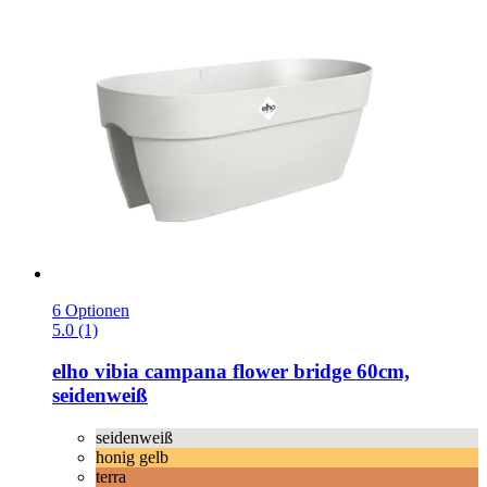
6 Optionen
5.0 (1)
elho
vibia campana flower bridge 60cm,
seidenweiß
seidenweiß
honig gelb
terra