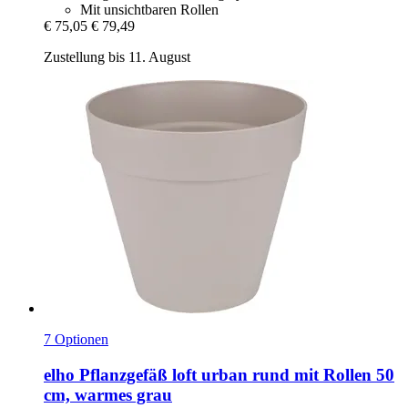
Mit unsichtbaren Rollen
€ 75,05
€ 79,49
Zustellung bis 11. August
7 Optionen
elho
Pflanzgefäß loft urban rund mit Rollen 50
cm, warmes grau