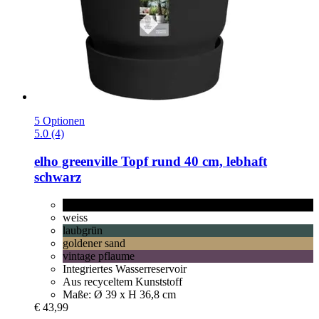
5 Optionen
5.0 (4)
elho
greenville Topf rund 40 cm, lebhaft
schwarz
lebhaft schwarz
weiss
laubgrün
goldener sand
vintage pflaume
Integriertes Wasserreservoir
Aus recyceltem Kunststoff
Maße: Ø 39 x H 36,8 cm
€ 43,99