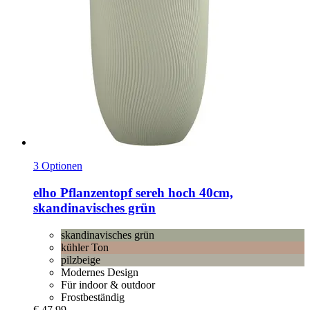
3 Optionen
elho
Pflanzentopf sereh hoch 40cm,
skandinavisches grün
skandinavisches grün
kühler Ton
pilzbeige
Modernes Design
Für indoor & outdoor
Frostbeständig
€ 47,99