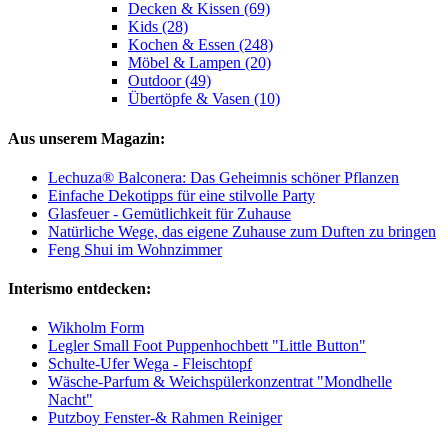
Decken & Kissen (69)
Kids (28)
Kochen & Essen (248)
Möbel & Lampen (20)
Outdoor (49)
Übertöpfe & Vasen (10)
Aus unserem Magazin:
Lechuza® Balconera: Das Geheimnis schöner Pflanzen
Einfache Dekotipps für eine stilvolle Party
Glasfeuer - Gemütlichkeit für Zuhause
Natürliche Wege, das eigene Zuhause zum Duften zu bringen
Feng Shui im Wohnzimmer
Interismo entdecken:
Wikholm Form
Legler Small Foot Puppenhochbett "Little Button"
Schulte-Ufer Wega - Fleischtopf
Wäsche-Parfum & Weichspülerkonzentrat "Mondhelle
Nacht"
Putzboy Fenster-& Rahmen Reiniger