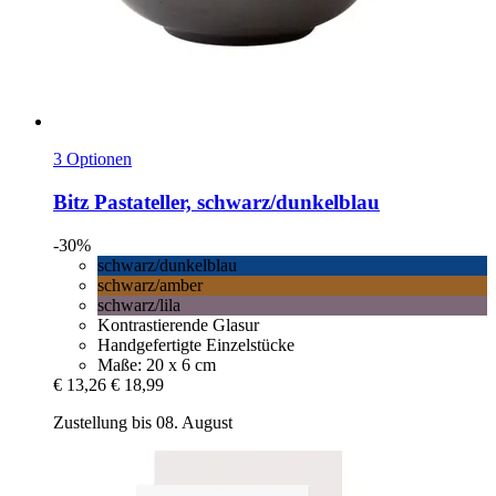
3 Optionen
Bitz
Pastateller, schwarz/dunkelblau
-30%
schwarz/dunkelblau
schwarz/amber
schwarz/lila
Kontrastierende Glasur
Handgefertigte Einzelstücke
Maße: 20 x 6 cm
€ 13,26
€ 18,99
Zustellung bis 08. August