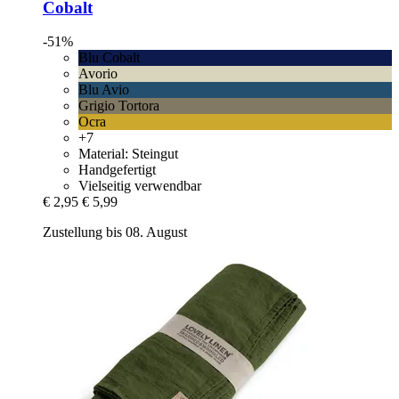
Cobalt
-51%
Blu Cobalt
Avorio
Blu Avio
Grigio Tortora
Ocra
+7
Material: Steingut
Handgefertigt
Vielseitig verwendbar
€ 2,95
€ 5,99
Zustellung bis 08. August