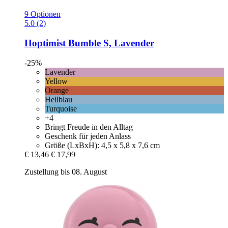
9 Optionen
5.0 (2)
Hoptimist
Bumble S, Lavender
-25%
Lavender
Yellow
Orange
Hellblau
Turquoise
+4
Bringt Freude in den Alltag
Geschenk für jeden Anlass
Größe (LxBxH): 4,5 x 5,8 x 7,6 cm
€ 13,46
€ 17,99
Zustellung bis 08. August