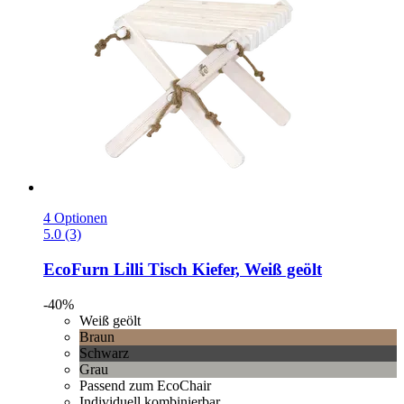
4 Optionen
5.0 (3)
EcoFurn
Lilli Tisch Kiefer, Weiß geölt
-40%
Weiß geölt
Braun
Schwarz
Grau
Passend zum EcoChair
Individuell kombinierbar