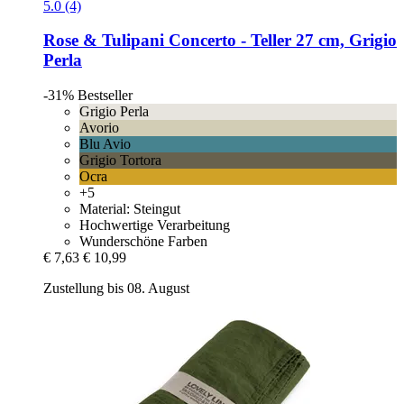
5.0 (4)
Rose & Tulipani
Concerto -​ Teller 27 cm, Grigio
Perla
-31%
Bestseller
Grigio Perla
Avorio
Blu Avio
Grigio Tortora
Ocra
+5
Material: Steingut
Hochwertige Verarbeitung
Wunderschöne Farben
€ 7,63
€ 10,99
Zustellung bis 08. August