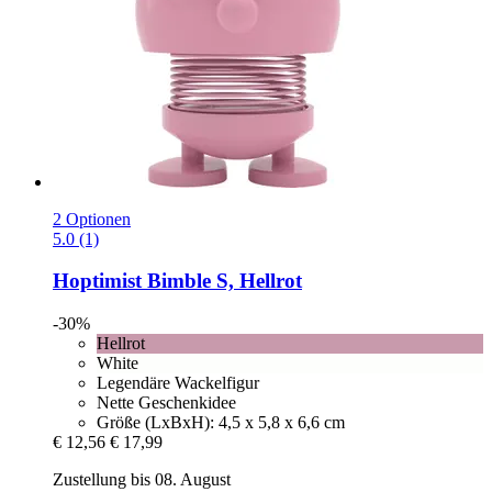
2 Optionen
5.0 (1)
Hoptimist
Bimble S, Hellrot
-30%
Hellrot
White
Legendäre Wackelfigur
Nette Geschenkidee
Größe (LxBxH): 4,5 x 5,8 x 6,6 cm
€ 12,56
€ 17,99
Zustellung bis 08. August