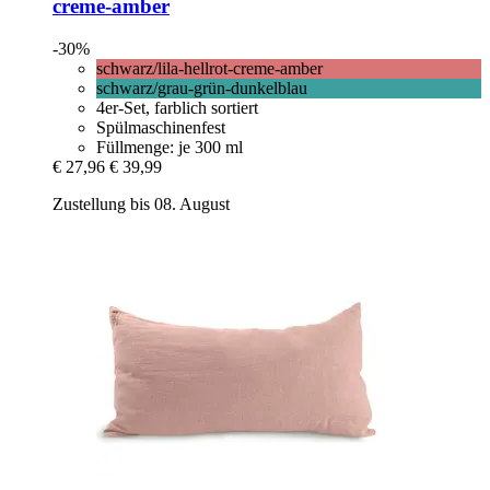
creme-​amber
-30%
schwarz/lila-hellrot-creme-amber
schwarz/grau-grün-dunkelblau
4er-Set, farblich sortiert
Spülmaschinenfest
Füllmenge: je 300 ml
€ 27,96
€ 39,99
Zustellung bis 08. August