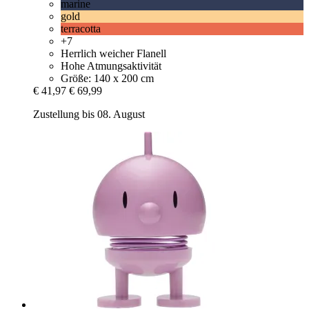
marine
gold
terracotta
+7
Herrlich weicher Flanell
Hohe Atmungsaktivität
Größe: 140 x 200 cm
€ 41,97
€ 69,99
Zustellung bis 08. August