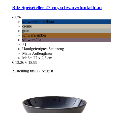
Bitz
Speiseteller 27 cm, schwarz/dunkelblau
-30%
schwarz/dunkelblau
creme
grau
schwarz/amber
schwarz/lila
+1
Handgefertigtes Steinzeug
Matte Außenglasur
Maße: 27 x 2,5 cm
€ 13,26
€ 18,99
Zustellung bis 08. August