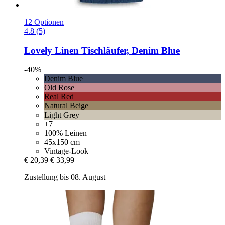
12 Optionen
4.8 (5)
Lovely Linen
Tischläufer, Denim Blue
-40%
Denim Blue
Old Rose
Real Red
Natural Beige
Light Grey
+7
100% Leinen
45x150 cm
Vintage-Look
€ 20,39
€ 33,99
Zustellung bis 08. August