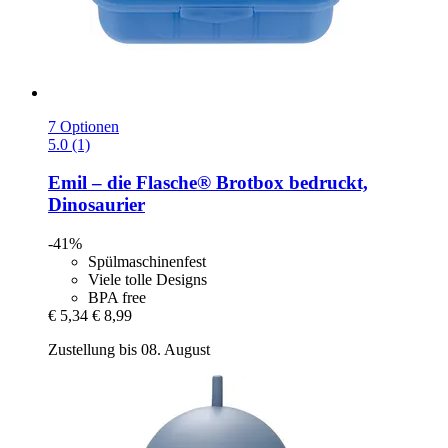
7 Optionen
5.0 (1)
Emil – die Flasche®
Brotbox bedruckt,
Dinosaurier
-41%
Spülmaschinenfest
Viele tolle Designs
BPA free
€ 5,34
€ 8,99
Zustellung bis 08. August