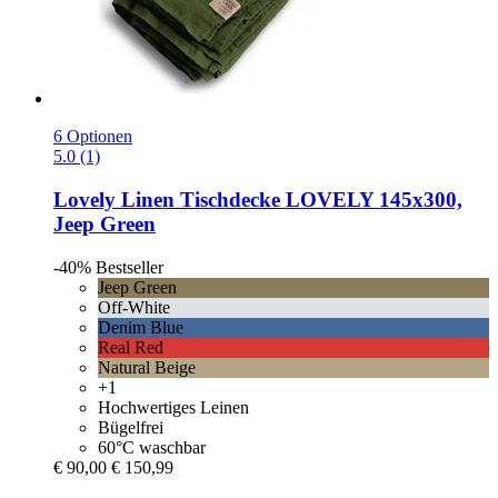
6 Optionen
5.0 (1)
Lovely Linen
Tischdecke LOVELY 145x300,
Jeep Green
-40%
Bestseller
Jeep Green
Off-White
Denim Blue
Real Red
Natural Beige
+1
Hochwertiges Leinen
Bügelfrei
60°C waschbar
€ 90,00
€ 150,99