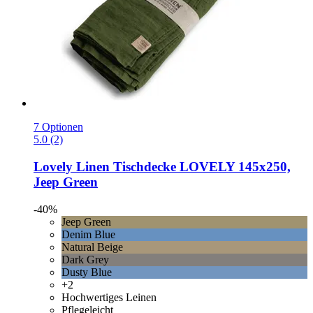
7 Optionen
5.0 (2)
Lovely Linen
Tischdecke LOVELY 145x250,
Jeep Green
-40%
Jeep Green
Denim Blue
Natural Beige
Dark Grey
Dusty Blue
+2
Hochwertiges Leinen
Pflegeleicht