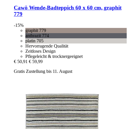
Cawö
Wende-​Badteppich 60 x 60 cm, graphit
779
-15%
graphit 779
anthrazit 774
platin 705
Hervorragende Qualität
Zeitloses Design
Pflegeleicht & trocknergeeignet
€ 50,91
€ 59,99
Gratis Zustellung bis 11. August