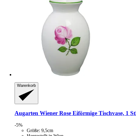
Warenkorb
Augarten
Wiener Rose Eiförmige Tischvase, 1 S
-5%
Größe: 9,5cm
Hergestellt in Wien