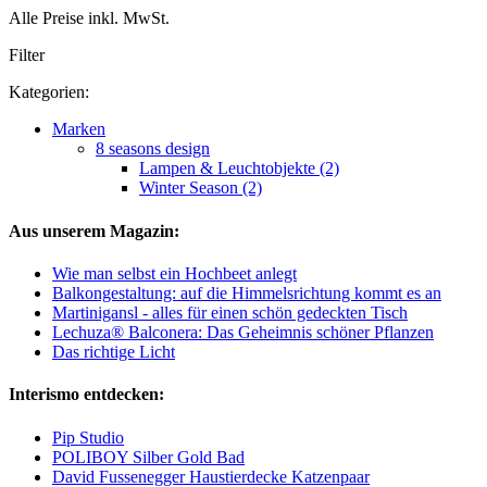
Alle Preise inkl. MwSt.
Filter
Kategorien:
Marken
8 seasons design
Lampen & Leuchtobjekte (2)
Winter Season (2)
Aus unserem Magazin:
Wie man selbst ein Hochbeet anlegt
Balkongestaltung: auf die Himmelsrichtung kommt es an
Martinigansl - alles für einen schön gedeckten Tisch
Lechuza® Balconera: Das Geheimnis schöner Pflanzen
Das richtige Licht
Interismo entdecken:
Pip Studio
POLIBOY Silber Gold Bad
David Fussenegger Haustierdecke Katzenpaar