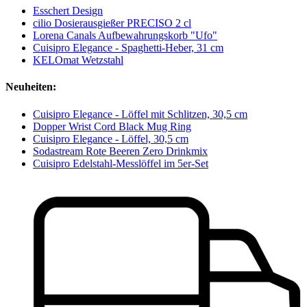
Esschert Design
cilio Dosierausgießer PRECISO 2 cl
Lorena Canals Aufbewahrungskorb "Ufo"
Cuisipro Elegance - Spaghetti-Heber, 31 cm
KELOmat Wetzstahl
Neuheiten:
Cuisipro Elegance - Löffel mit Schlitzen, 30,5 cm
Dopper Wrist Cord Black Mug Ring
Cuisipro Elegance - Löffel, 30,5 cm
Sodastream Rote Beeren Zero Drinkmix
Cuisipro Edelstahl-Messlöffel im 5er-Set