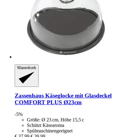
Warenkorb
Zassenhaus
Käseglocke mit Glasdeckel
COMFORT PLUS Ø23cm
-5%
Größe: Ø 23 cm, Höhe 15,5 c
Schützt Käsearoma
Spülmaschinengeeignet
€ 37,99
€ 39,99