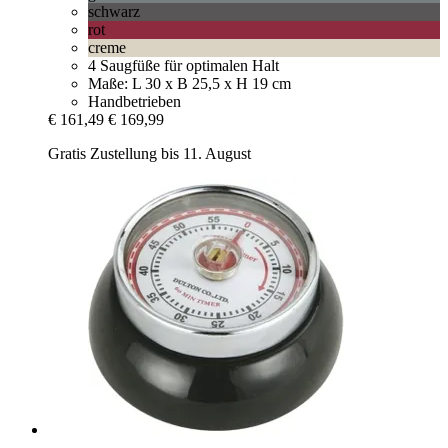
schwarz
rot
creme
4 Saugfüße für optimalen Halt
Maße: L 30 x B 25,5 x H 19 cm
Handbetrieben
€ 161,49
€ 169,99
Gratis Zustellung bis 11. August