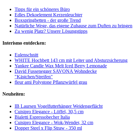
Tipps für ein schöneres Büro
Edles Dekoelement Kerzenleuchter
Boxspringbetten - der große Trend
Natürliche Wege, das eigene Zuhause zum Duften zu bringen
Zu wenig Platz? Unsere Lösungstipps
Interismo entdecken:
Eulenschnitt
WHITE Hochbett 143 cm mit Leiter und Absturzsicherung
Yankee Candle Wax Melt Iced Berry Lemonade
David Fussenegger SAVONA Wohndecke
"Kästchen/Streifen"
fleur ami Polystone Pflanzwürfel grau
Neuheiten:
IB Laursen Vogelfutterhänger Weidengeflächt
Cuisipro Elegance - Löffel, 30,5 cm
Bialetti Espressobecher Italia
Cuisipro Elegance - Wok-Wender, 32 cm
Dopper Steel x Flip Straw - 350 ml