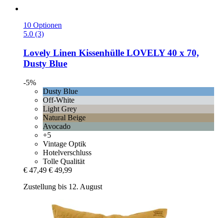
10 Optionen
5.0 (3)
Lovely Linen
Kissenhülle LOVELY 40 x 70,
Dusty Blue
-5%
Dusty Blue
Off-White
Light Grey
Natural Beige
Avocado
+5
Vintage Optik
Hotelverschluss
Tolle Qualität
€ 47,49
€ 49,99
Zustellung bis 12. August