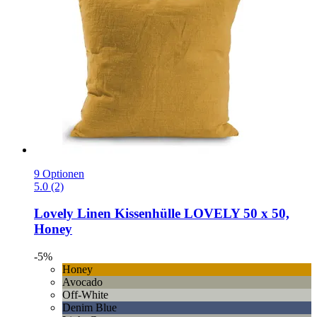
9 Optionen
5.0 (2)
Lovely Linen
Kissenhülle LOVELY 50 x 50,
Honey
-5%
Honey
Avocado
Off-White
Denim Blue