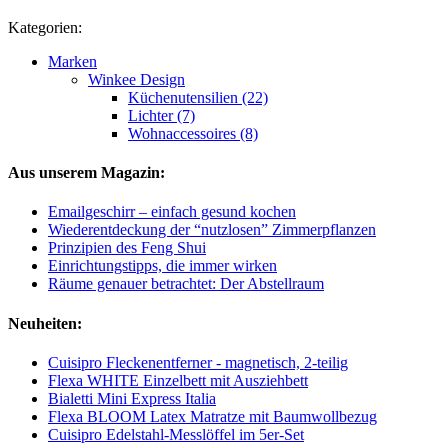
Kategorien:
Marken
Winkee Design
Küchenutensilien (22)
Lichter (7)
Wohnaccessoires (8)
Aus unserem Magazin:
Emailgeschirr – einfach gesund kochen
Wiederentdeckung der “nutzlosen” Zimmerpflanzen
Prinzipien des Feng Shui
Einrichtungstipps, die immer wirken
Räume genauer betrachtet: Der Abstellraum
Neuheiten:
Cuisipro Fleckenentferner - magnetisch, 2-teilig
Flexa WHITE Einzelbett mit Ausziehbett
Bialetti Mini Express Italia
Flexa BLOOM Latex Matratze mit Baumwollbezug
Cuisipro Edelstahl-Messlöffel im 5er-Set