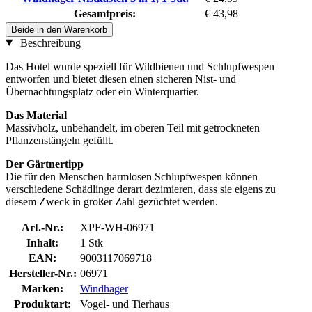
Gesamtpreis:
€ 43,98
Beide in den Warenkorb
Beschreibung
Das Hotel wurde speziell für Wildbienen und Schlupfwespen
entworfen und bietet diesen einen sicheren Nist- und
Übernachtungsplatz oder ein Winterquartier.
Das Material
Massivholz, unbehandelt, im oberen Teil mit getrockneten
Pflanzenstängeln gefüllt.
Der Gärtnertipp
Die für den Menschen harmlosen Schlupfwespen können
verschiedene Schädlinge derart dezimieren, dass sie eigens zu
diesem Zweck in großer Zahl gezüchtet werden.
Art.-Nr.:
XPF-WH-06971
Inhalt:
1 Stk
EAN:
9003117069718
Hersteller-Nr.:
06971
Marken:
Windhager
Produktart:
Vogel- und Tierhaus